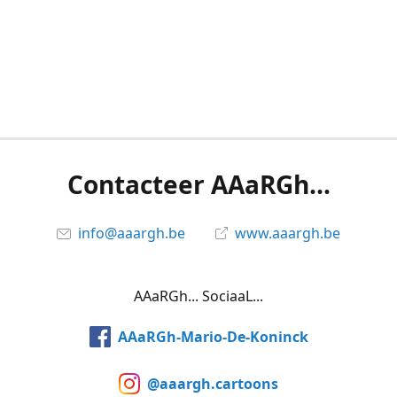
Contacteer AAaRGh...
info@aaargh.be
www.aaargh.be
AAaRGh... SociaaL...
AAaRGh-Mario-De-Koninck
@aaargh.cartoons