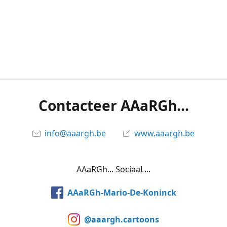
Contacteer AAaRGh...
info@aaargh.be
www.aaargh.be
AAaRGh... SociaaL...
AAaRGh-Mario-De-Koninck
@aaargh.cartoons